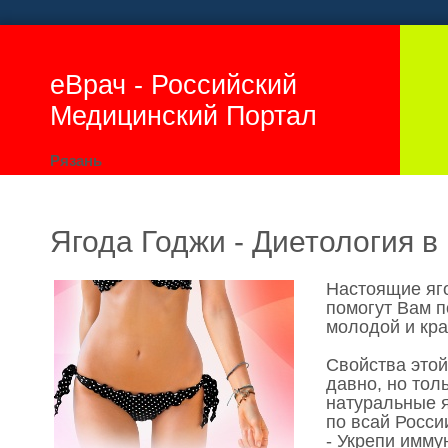
еВрач - Российский
Медицинский Портал
Рязань
Ягода Годжи - Диетология в
Настоящие яг
помогут Вам п
молодой и кра
Свойства этой
давно, но тол
натуральные 
по всай Росси
- Укрепи имму